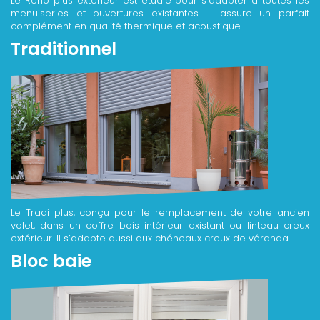
Le Réno plus extérieur est étudié pour s’adapter à toutes les
menuiseries et ouvertures existantes. Il assure un parfait
complément en qualité thermique et acoustique.
Traditionnel
Le Tradi plus, conçu pour le remplacement de votre ancien
volet, dans un coffre bois intérieur existant ou linteau creux
extérieur. Il s’adapte aussi aux chéneaux creux de véranda.
Bloc baie